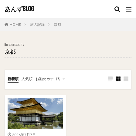
あんずBLOG
HOME
旅の記録
京都
CATEGORY
京都
新着順
人気順
お勧めカテゴリ
恋愛
おうちごはん
おそとごはん
2026年7月7日