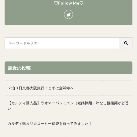
♡Follow Me♡
最近の投稿
２泊３日京都大阪旅行！まずは金閣寺へ
【カルディ購入品】ラオマーパンミエン（老媽拌麺）汁なし担担麺がど旨
い
カルディ購入品☆コーヒー福袋を買ってみました！