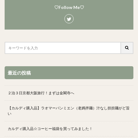
♡Follow Me♡
最近の投稿
２泊３日京都大阪旅行！まずは金閣寺へ
【カルディ購入品】ラオマーパンミエン（老媽拌麺）汁なし担担麺がど旨
い
カルディ購入品☆コーヒー福袋を買ってみました！