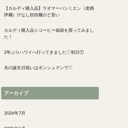
【カルディ購入品】ラオマーパンミエン（老媽
拌麺）汁なし担担麺がど旨い
カルディ購入品☆コーヒー福袋を買ってみまし
た！
2年ぶりハワイへ行ってきました♡初日①
夫の誕生日祝いはボンシュマンで♡
アーカイブ
2026年7月