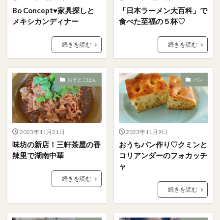
Bo Concept♥︎家具探しと
「日本ラーメン大百科」で
メキシカンディナー
食べた至福の５杯♡
続きを読む
続きを読む
おそとごはん
パン
2023年11月21日
2023年11月9日
味坊の新店！三軒茶屋の香
おうちパン作り♡クミンと
辣里で湖南中華
コリアンダーのフォカッチ
ャ
続きを読む
続きを読む