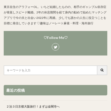
東京在住のアラフォーOL。 いちど結婚したものの、相手のギャンブル依存症
が発覚しスピード離婚。2年の休息期間を経て身内の勧めで始めたマッチング
アプリで今の夫と出会い2022年に再婚。 少しでも誰かの人生に役立つことを
目標に発信していきます ♡趣味はノーレート麻雀・料理・海外旅行
♡Follow Me♡
最近の投稿
２泊３日京都大阪旅行！まずは金閣寺へ