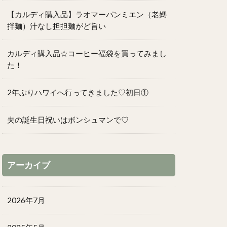
【カルディ購入品】ラオマーパンミエン（老媽
拌麺）汁なし担担麺がど旨い
カルディ購入品☆コーヒー福袋を買ってみまし
た！
2年ぶりハワイへ行ってきました♡初日①
夫の誕生日祝いはボンシュマンで♡
アーカイブ
2026年7月