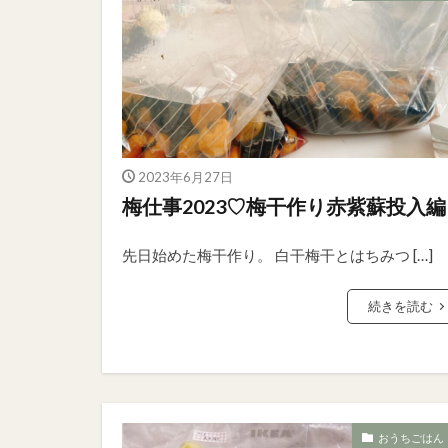
2023年6月27日
梅仕事2023♡梅干作り赤紫蘇投入編
先日始めた梅干作り。 白干梅干とはちみつ […]
続きを読む
おうちごはん