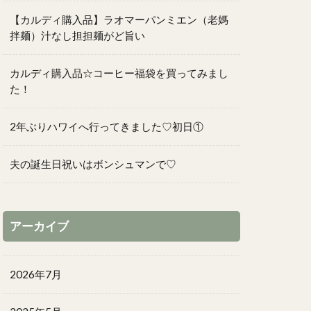
【カルディ購入品】ラオマーパンミエン（老媽
拌麺）汁なし担担麺がど旨い
カルディ購入品☆コーヒー福袋を買ってみまし
た！
2年ぶりハワイへ行ってきました♡初日①
夫の誕生日祝いはボンシュマンで♡
アーカイブ
2026年7月