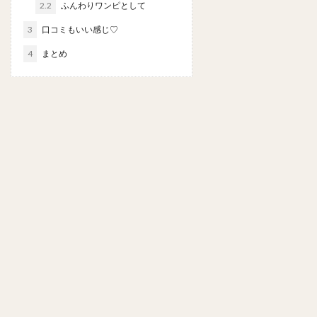
2.2
ふんわりワンピとして
3
口コミもいい感じ♡
4
まとめ