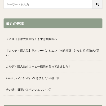
最近の投稿
２泊３日京都大阪旅行！まずは金閣寺へ
【カルディ購入品】ラオマーパンミエン（老媽拌麺）汁なし担担麺がど旨
い
カルディ購入品☆コーヒー福袋を買ってみました！
2年ぶりハワイへ行ってきました♡初日①
夫の誕生日祝いはボンシュマンで♡