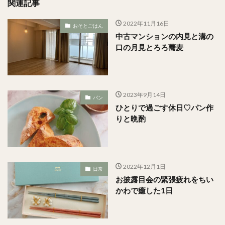
関連記事
2022年11月16日
おそとごはん
中古マンションの内見と溝の
口の月見とろろ蕎麦
2023年9月14日
パン
ひとりで過ごす休日♡パン作
りと晩酌
2022年12月1日
日常
お披露目会の緊張疲れをちい
かわで癒した1日