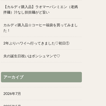
【カルディ購入品】ラオマーパンミエン（老媽
拌麺）汁なし担担麺がど旨い
カルディ購入品☆コーヒー福袋を買ってみまし
た！
2年ぶりハワイへ行ってきました♡初日①
夫の誕生日祝いはボンシュマンで♡
アーカイブ
2026年7月