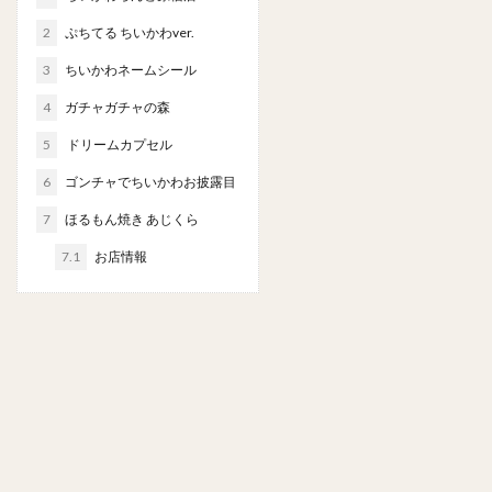
2
ぷちてる ちいかわver.
3
ちいかわネームシール
4
ガチャガチャの森
5
ドリームカプセル
6
ゴンチャでちいかわお披露目
7
ほるもん焼き あじくら
7.1
お店情報