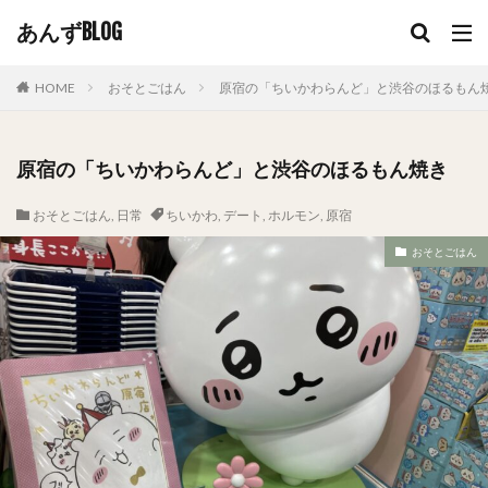
あんずBLOG
HOME
おそとごはん
原宿の「ちいかわらんど」と渋谷のほるもん
原宿の「ちいかわらんど」と渋谷のほるもん焼き
おそとごはん
,
日常
ちいかわ
,
デート
,
ホルモン
,
原宿
おそとごはん