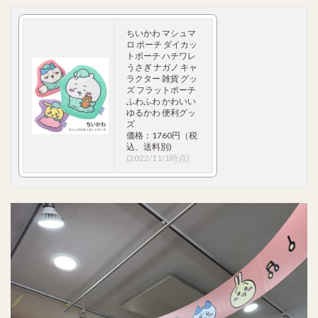
ちいかわ マシュマ
ロ ポーチ ダイカッ
トポーチ ハチワレ
うさぎ ナガノ キャ
ラクター 雑貨 グッ
ズ フラットポーチ
ふわふわ かわいい
ゆるかわ 便利グッ
ズ
価格：1760円（税
込、送料別)
(2022/11/1時点)