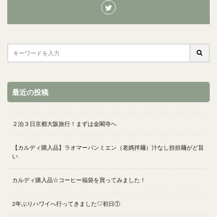
最近の投稿
２泊３日京都大阪旅行！まずは金閣寺へ
【カルディ購入品】ラオマーパンミエン（老媽拌麺）汁なし担担麺がど旨
い
カルディ購入品☆コーヒー福袋を買ってみました！
2年ぶりハワイへ行ってきました♡初日①