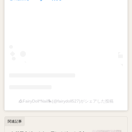
🎪FairyDoll*Nail🎠(@fairydoll527)がシェアした投稿
関連記事