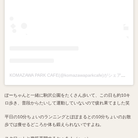
KOMAZAWA PARK CAFE(@komazawaparkcafe)がシェアした投稿
ぽーちゃんと一緒に駒沢公園をたくさん歩いて、この日も約10キ
ロ歩き、普段からたいして運動していないので疲れ果てました笑
平日の10分ちょいのランニングとぽぽまるとの10分ちょいのお散
歩では痩せるどころか体も鍛えられないですよね。