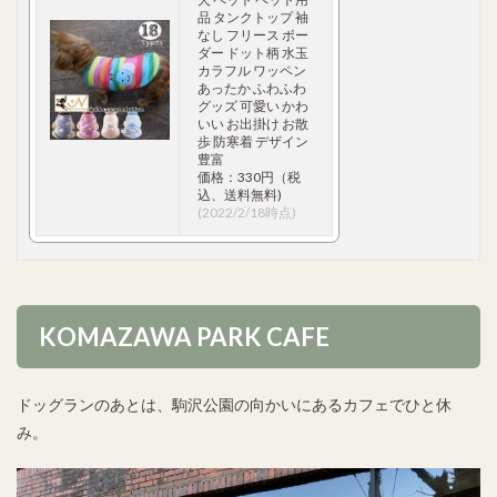
品 タンクトップ 袖
なし フリース ボー
ダー ドット柄 水玉
カラフル ワッペン
あったか ふわふわ
グッズ 可愛い かわ
いい お出掛け お散
歩 防寒着 デザイン
豊富
価格：330円（税
込、送料無料)
(2022/2/18時点)
KOMAZAWA PARK CAFE
ドッグランのあとは、駒沢公園の向かいにあるカフェでひと休
み。