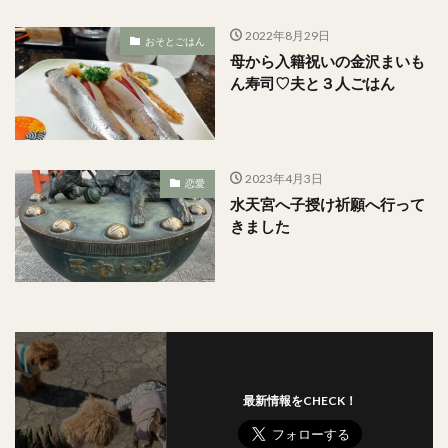
2022年8月29日
おそとごはん
母から入籍祝いの金沢まいも
ん寿司♡夫と３人ごはん
2023年4月3日
恋愛
水天宮へ子授け祈願へ行って
きました
最新情報をCHECK！