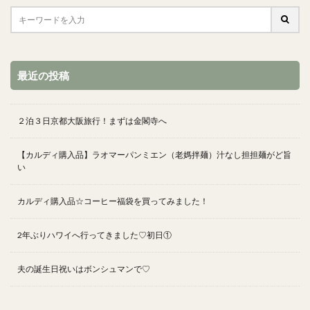
最近の投稿
２泊３日京都大阪旅行！まずは金閣寺へ
【カルディ購入品】ラオマーパンミエン（老媽拌麺）汁なし担担麺がど旨
い
カルディ購入品☆コーヒー福袋を買ってみました！
2年ぶりハワイへ行ってきました♡初日①
夫の誕生日祝いはボンシュマンで♡