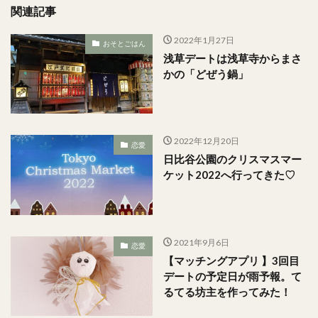
関連記事
2022年1月27日
おそとごはん
浅草デートは浅草寺からまさ
かの「どぜう鍋」
2022年12月20日
恋愛
日比谷公園のクリスマスマー
ケット2022へ行ってきた♡
2021年9月6日
恋愛
【マッチングアプリ 】3回目
デートの予定日が雨予報。て
るてる坊主を作ってみた！