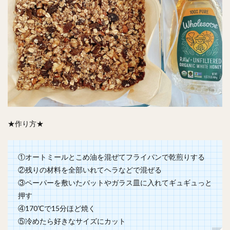
★作り方★
①オートミールとこめ油を混ぜてフライパンで乾煎りする
②残りの材料を全部いれてヘラなどで混ぜる
③ペーパーを敷いたバットやガラス皿に入れてギュギュっと
押す
④170℃で15分ほど焼く
⑤冷めたら好きなサイズにカット