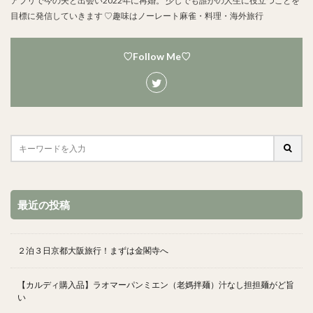
アプリで今の夫と出会い2022年に再婚。 少しでも誰かの人生に役立つことを
目標に発信していきます ♡趣味はノーレート麻雀・料理・海外旅行
♡Follow Me♡
最近の投稿
２泊３日京都大阪旅行！まずは金閣寺へ
【カルディ購入品】ラオマーパンミエン（老媽拌麺）汁なし担担麺がど旨
い