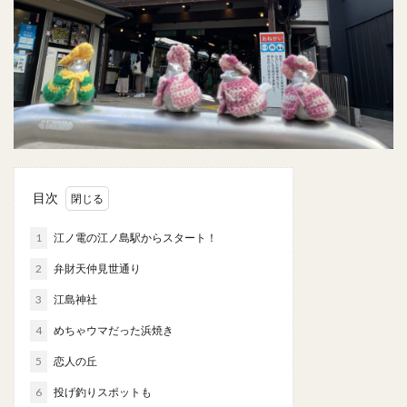
目次
1
江ノ電の江ノ島駅からスタート！
2
弁財天仲見世通り
3
江島神社
4
めちゃウマだった浜焼き
5
恋人の丘
6
投げ釣りスポットも