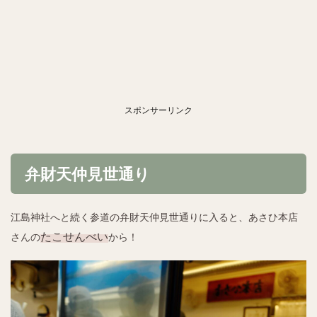
スポンサーリンク
弁財天仲見世通り
江島神社へと続く参道の弁財天仲見世通りに入ると、あさひ本店
たこせんべい
さんの
から！