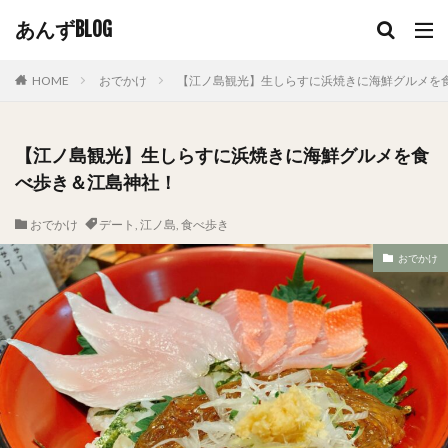
あんずBLOG
HOME
おでかけ
【江ノ島観光】生しらすに浜焼きに海鮮グルメを
【江ノ島観光】生しらすに浜焼きに海鮮グルメを食
べ歩き＆江島神社！
おでかけ
デート
,
江ノ島
,
食べ歩き
おでかけ