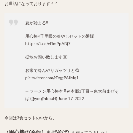
お世話になっております＾＾
夏が始まる‼️
用心棒×千里眼の冷やしセットの通販
https://t.co/eFlmPpABj7
拡散お願い致します🙇‍♂️
お家で冷んやりガッツリと😋
pic.twitter.com/rDqgPAIMq1
— ラーメン用心棒本号@本郷3丁目～東大前まぜそ
ば (@youjinbouH)
June 17, 2022
今回は3食セットの中から、
用心棒の冷やしまぜそば
【
】を作ってみました！