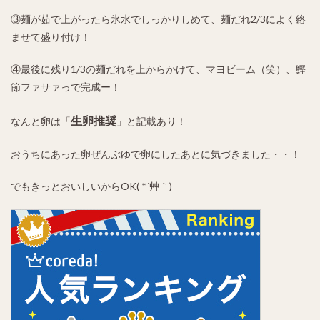
③麺が茹で上がったら氷水でしっかりしめて、麺だれ2/3によく絡
ませて盛り付け！
④最後に残り1/3の麺だれを上からかけて、マヨビーム（笑）、鰹
節ファサァっで完成ー！
生卵推奨
なんと卵は「
」と記載あり！
おうちにあった卵ぜんぶゆで卵にしたあとに気づきました・・！
でもきっとおいしいからOK( *´艸｀)