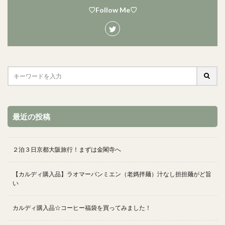
♡Follow Me♡
最近の投稿
２泊３日京都大阪旅行！まずは金閣寺へ
【カルディ購入品】ラオマーパンミエン（老媽拌麺）汁なし担担麺がど旨
い
カルディ購入品☆コーヒー福袋を買ってみました！