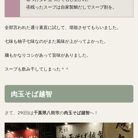
④残ったスープは自家製鯛だしでスープ割を。
全部言われた通り素直に試して、堪能させてもらいました。
七味も柚子七味なのがまた風味が上がってよかった。
麺もかなりコシがあって旨味がありました。
スープも飲み干してしまった＾＾
肉玉そば越智
さて、29(日)は
千葉県八街市
の
肉玉そば越智
へ！