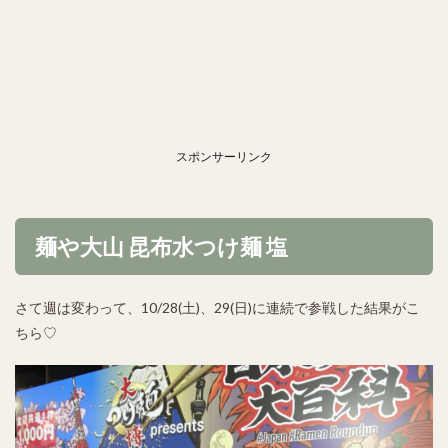
スポンサーリンク
麺や大山 昆布水つけ麺 塩
さて週は変わって、10/28(土)、29(日)に連続で参戦した結果がこ
ちら♡