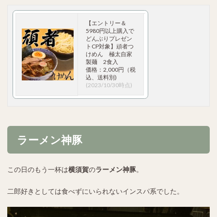
【エントリー＆
5980円以上購入で
どんぶりプレゼン
トCP対象】頑者つ
けめん 極太自家
製麺 2食入
価格：2,000円（税
込、送料別)
(2023/10/30時点)
ラーメン神豚
この日のもう一杯は
横須賀
の
ラーメン神豚
。
二郎好きとしては食べずにいられないインスパ系でした。