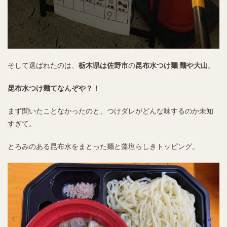
そして選ばれたのは、
栃木県は佐野市
の
昆布水つけ麺 麺や大山
。
昆布水つけ麺てなんぞや？！
まず聞いたことなかったのと、つけダレがどんな味するのか未知
すぎて。
とろみのある昆布水をまとった麺と藻塩らしきトッピング。