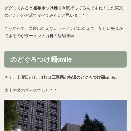
ググってみると
昆布水つけ麺
て今流行ってるんですね！また東京
のどこかのお店で食べてみたいと思いました♪
こうやって、普段出会えないラーメンに出会えて、新しい発見が
できるのがラーメン大百科の醍醐味😆
のどぐろつけ麺smile
さて、土曜日のもう1杯は
三重県
の
特濃のどぐろつけ麺smile
。
大山の隣のブースでした＾＾