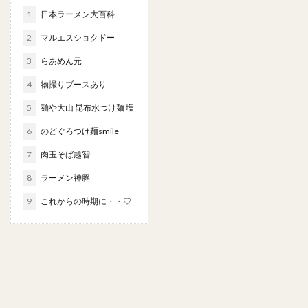
1
日本ラーメン大百科
2
マルエスショクドー
3
らあめん元
4
物撮りブースあり
5
麺や大山 昆布水つけ麺 塩
6
のどぐろつけ麺smile
7
肉玉そば越智
8
ラーメン神豚
9
これからの時期に・・♡