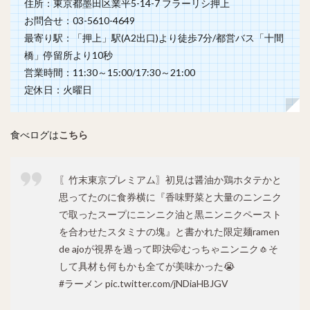
住所：東京都墨田区業平5-14-7 フラーリシ押上
お問合せ：03-5610-4649
最寄り駅：「押上」駅(A2出口)より徒歩7分/都営バス「十間
橋」停留所より10秒
営業時間：11:30～15:00/17:30～21:00
定休日：火曜日
食べログは
こちら
〖竹末東京プレミアム〗初見は醤油か鶏ホタテかと
思ってたのに食券横に『香味野菜と大量のニンニク
で取ったスープにニンニク油と黒ニンニクペースト
を合わせたスタミナの塊』と書かれた限定麺ramen
de ajoが視界を過って即決🤭むっちゃニンニク🧄そ
して具材も何もかも全てが美味かった😭
#ラーメン
pic.twitter.com/jNDiaHBJGV