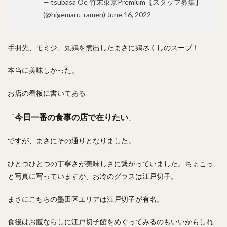
— tsubasa Oe 竹末東京Premium【スタッフ募集】
(@higemaru_ramen)
June 16, 2022
手羽先、モミジ、丸鶏を煮出したまさに鶏尽くしのスープ！
本当に美味しかった。
お店の看板に書いてある
今日一番の食事の店で在りたい
「
」
ですが、まさにその通りとなりました。
ひとつひとつの丁寧さが美味しさに繋がっていました。ちょこっ
と写真に写っていますが、お冷のグラスは江戸切子。
まさにこちらの墨田区エリアは江戸切子が有名。
食後はお腹ならしに江戸切子館をめぐってみるのもいいかもしれ