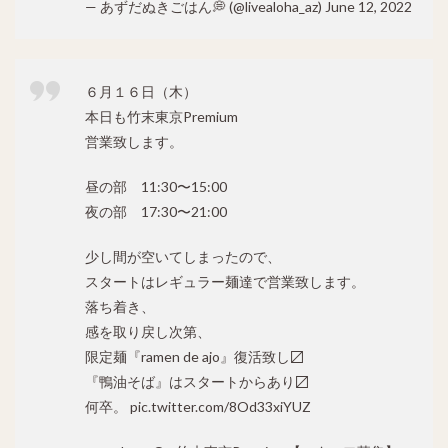
— あずだぬきごはん💭 (@livealoha_az)
June 12, 2022
６月１６日（木）
本日も竹末東京Premium
営業致します。
昼の部 11:30〜15:00
夜の部 17:30〜21:00
少し間が空いてしまったので、
スタートはレギュラー麺達で営業致します。
落ち着き、
感を取り戻し次第、
限定麺『ramen de ajo』復活致し〼
『鴨油そば』はスタートからあり〼
何卒。
pic.twitter.com/8Od33xiYUZ