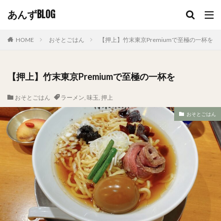
あんずBLOG
HOME
おそとごはん
【押上】竹末東京Premiumで至極の一杯を
【押上】竹末東京Premiumで至極の一杯を
おそとごはん
ラーメン
,
味玉
,
押上
おそとごはん