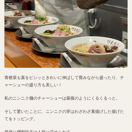
青梗菜も葉をピシッときれいに伸ばして畳みながら盛ったり、チ
ャーシューの盛り方も美しい！
私のニンニク麺のチャーシューは薔薇のようにくるくるっと。
そして驚いたことに、ニンニクの芽はわざわざ素揚げした揚げた
てをトッピング。
最後に燻製味玉は人肌に温められて