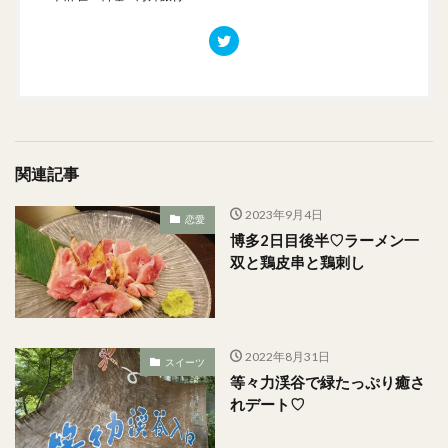
関連記事
2023年9月4日
恋愛
博多2日目後半♡ラーメン一
双と鶏皮串と鶏刺し
2022年8月31日
スイーツ
等々力渓谷で緑たっぷり癒さ
れデート♡