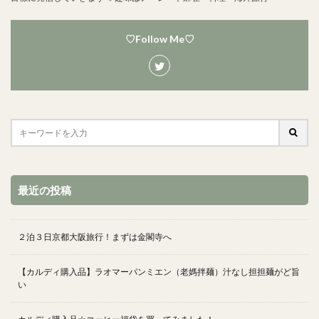
♡Follow Me♡
最近の投稿
２泊３日京都大阪旅行！まずは金閣寺へ
【カルディ購入品】ラオマーパンミエン（老媽拌麺）汁なし担担麺がど旨
い