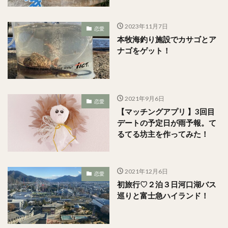
2023年11月7日
恋愛
本牧海釣り施設でカサゴとア
ナゴをゲット！
2021年9月6日
恋愛
【マッチングアプリ 】3回目
デートの予定日が雨予報。て
るてる坊主を作ってみた！
2021年12月6日
恋愛
初旅行♡２泊３日河口湖バス
巡りと富士急ハイランド！