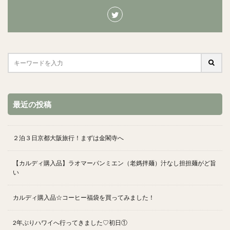
最近の投稿
２泊３日京都大阪旅行！まずは金閣寺へ
【カルディ購入品】ラオマーパンミエン（老媽拌麺）汁なし担担麺がど旨
い
カルディ購入品☆コーヒー福袋を買ってみました！
2年ぶりハワイへ行ってきました♡初日①