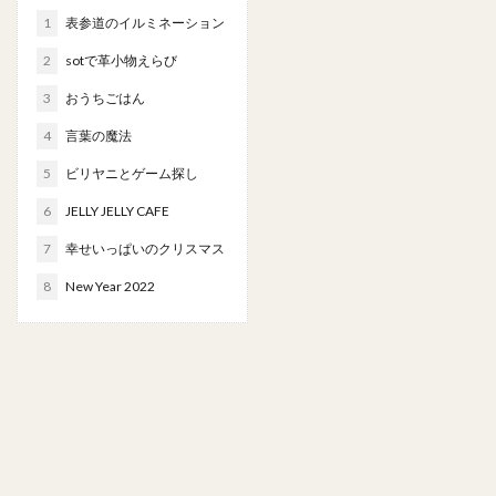
1
表参道のイルミネーション
2
sotで革小物えらび
3
おうちごはん
4
言葉の魔法
5
ビリヤニとゲーム探し
6
JELLY JELLY CAFE
7
幸せいっぱいのクリスマス
8
New Year 2022