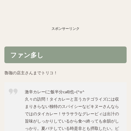
スポンサーリンク
ファン多し
魯珈の店主さんまでトリコ！
激辛カレー(ご飯半分call)也~(^o^ゞ
久々の訪問！タイカレーと言うカテゴライズには収
まりきらない独特のスパイシーなピキヌーさんなら
ではのタイカレー！サラサラなグレービィは出汁の
旨味がしっかりしているから食べ終っても余韻がし
っかり。夏バテしている時是非とも摂取したい。ピ