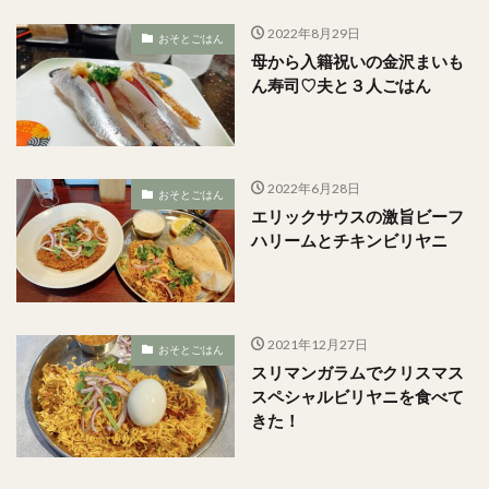
2022年8月29日
おそとごはん
母から入籍祝いの金沢まいも
ん寿司♡夫と３人ごはん
2022年6月28日
おそとごはん
エリックサウスの激旨ビーフ
ハリームとチキンビリヤニ
2021年12月27日
おそとごはん
スリマンガラムでクリスマス
スペシャルビリヤニを食べて
きた！