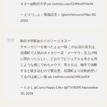
キヌー@駒沢大学
pic.twitter.com/GHMo6YHwIX
— えりつぃん～魯珈店主～ (@erichincurry)
May 30,
2020
駒沢大学駅@タイカリー ピキヌー
チキンカリーを食べたよぉ〜😋 このお店の店主は、
信濃町で人気のタイカリー店「メーヤウ」立上げ時
に関わったらしい。どおりでビジュアルも辛さも同
じような感じでめちゃウマ。辛さ６は、極辛で油断
すると咳き込むので要注意。信濃町より比較的空い
てるのは嬉しい😆
pic.twitter.com/a1VALIpIEK
— たかし@Curry Happy Life♪ (@TV0039)
September
30, 2018