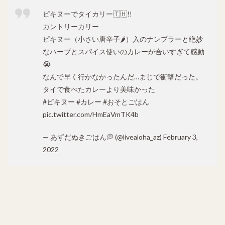
ピキヌーでタイカリー🇹🇭!!
カントリーカリー
ピキヌー（小さい唐辛子🌶）入のナンプラーと絶妙
なハーブとスパイス使いのカレーが合いすぎて感動
😭
なんで早く行かなかったんだ…まじで衝撃だった。
タイで食べたカレーより美味かった
#ピキヌー
#カレー
#おそとごはん
pic.twitter.com/HmEaVmTK4b
— あずだぬきごはん💭 (@livealoha_az)
February 3,
2022