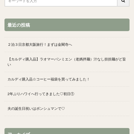
最近の投稿
２泊３日京都大阪旅行！まずは金閣寺へ
【カルディ購入品】ラオマーパンミエン（老媽拌麺）汁なし担担麺がど旨
い
カルディ購入品☆コーヒー福袋を買ってみました！
2年ぶりハワイへ行ってきました♡初日①
夫の誕生日祝いはボンシュマンで♡